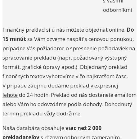
s Vašimi
odborníkmi
Finančný preklad si u nás môžete objednať
online
.
Do
15 minút
sa Vám ozveme naspäť s cenovou ponukou,
prípadne Vás požiadame o spresnenie požiadaviek na
spracovanie prekladu (napr. požadovaný výstupný
formát, grafické úpravy apod.). Objednaný preklad
finančných textov vyhotovíme v čo najkratšom čase.
V prípade záujmu dodáme
preklad v expresnej
lehote
do 24 hodín. Preklad od nás dostanete emailom
alebo Vám ho odovzdáme podľa dohody. Dohodnutý
termín prekladu vždy dodržíme.
Naša databáza obsahuje
viac než 2 000
prekladateľov
s rôznym odborným zameraním,