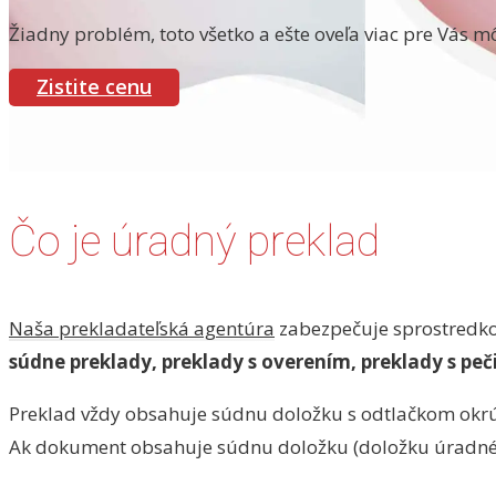
Žiadny problém, toto všetko a ešte oveľa viac pre Vás 
Zistite cenu
Čo je úradný preklad
Naša prekladateľská agentúra
zabezpečuje sprostredkov
súdne preklady, preklady s overením, preklady s pe
Preklad vždy obsahuje súdnu doložku s odtlačkom okrúhl
Ak dokument obsahuje súdnu doložku (doložku úradnéh