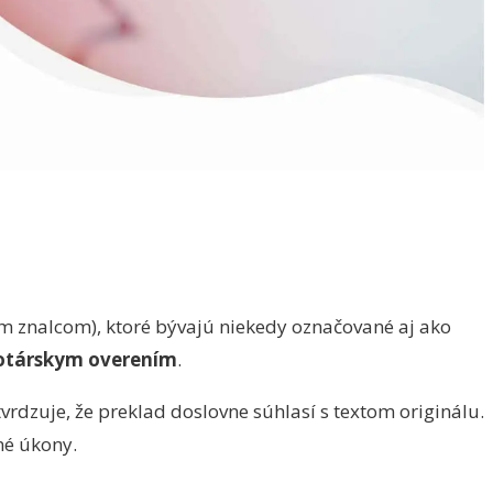
m znalcom), ktoré bývajú niekedy označované aj ako
notárskym overením
.
rdzuje, že preklad doslovne súhlasí s textom originálu.
né úkony.