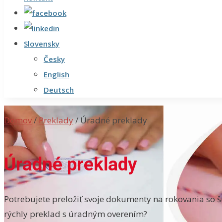
Slovensky
Česky
English
Deutsch
Domov
/
Preklady
/
Úradné preklady
Úradné preklady
Potrebujete preložiť svoje dokumenty na rokovania so š
rýchly preklad s úradným overením?