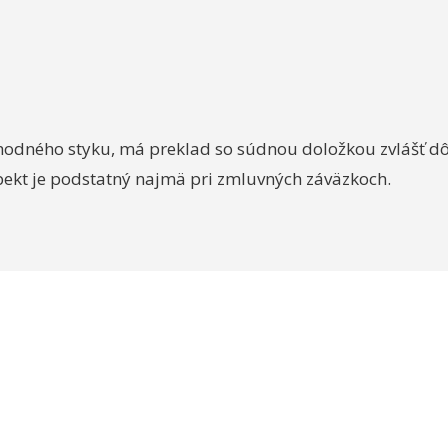
odného styku, má preklad so súdnou doložkou zvlášť dô
pekt je podstatný najmä pri zmluvných záväzkoch.