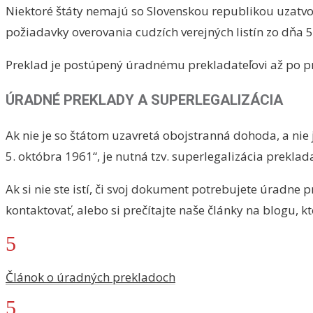
Niektoré štáty nemajú so Slovenskou republikou uzat
požiadavky overovania cudzích verejných listín zo dňa 5.
Preklad je postúpený úradnému prekladateľovi až po pri
ÚRADNÉ PREKLADY A SUPERLEGALIZÁCIA
Ak nie je so štátom uzavretá obojstranná dohoda, a ni
5. októbra 1961“, je nutná tzv. superlegalizácia prekl
Ak si nie ste istí, či svoj dokument potrebujete úradne 
kontaktovať, alebo si prečítajte naše články na
blogu
, k
5
Článok o úradných prekladoch
5