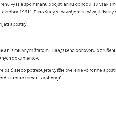
vorenú vyššie spomínanú obojstrannú dohodu, sú však z
 októbra 1961“. Tieto štáty si navzájom uznávajú listiny 
jatí apostily.
e je ani zmluvným štátom „Haagskeho dohovoru o zrušení 
adaných dokumentov.
preložiť, alebo potrebujete vyššie overenie vo forme
aposti
toré sa touto témou zaoberajú.