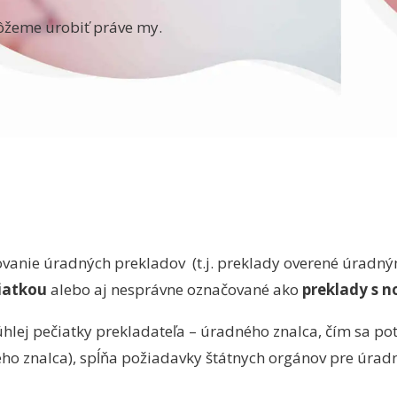
môžeme urobiť práve my.
anie úradných prekladov (t.j. preklady overené úradný
čiatkou
alebo aj nesprávne označované ako
preklady s 
ej pečiatky prekladateľa – úradného znalca, čím sa potv
o znalca), spĺňa požiadavky štátnych orgánov pre úrad