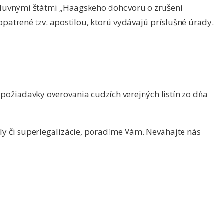
mluvnými štátmi „Haagskeho dohovoru o zrušení
opatrené tzv. apostilou, ktorú vydávajú príslušné úrady.
požiadavky overovania cudzích verejných listín zo dňa
l
y
či
superlegalizácie
, poradíme Vám. Neváhajte nás