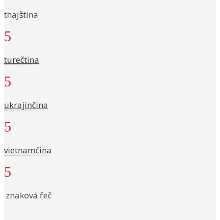
thajština
5
turečtina
5
ukrajinčina
5
vietnamčina
5
znaková řeč