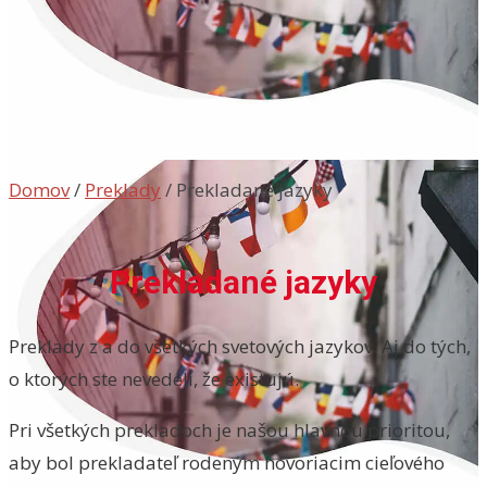
Domov
/
Preklady
/
Prekladané jazyky
Prekladané jazyky
Preklady z a do všetkých svetových jazykov. Aj do tých,
o ktorých ste nevedeli, že existujú.
Pri všetkých prekladoch je našou hlavnou prioritou,
aby bol prekladateľ rodeným hovoriacim cieľového