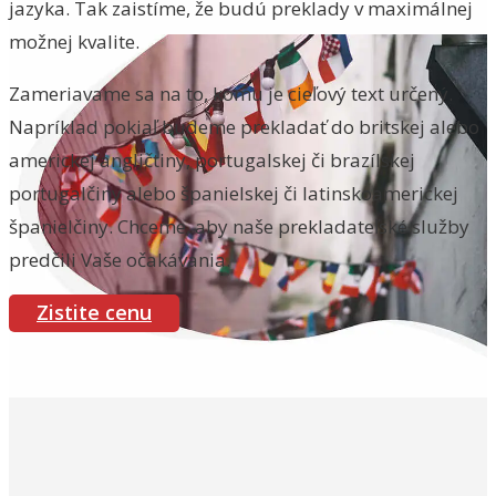
jazyka. Tak zaistíme, že budú preklady v maximálnej
možnej kvalite.
Zameriavame sa na to, komu je cieľový text určený.
Napríklad pokiaľ budeme prekladať do britskej alebo
americkej angličtiny, portugalskej či brazílskej
portugalčiny alebo španielskej či latinskoamerickej
španielčiny. Chceme, aby naše prekladateľské služby
predčili Vaše očakávania.
Zistite cenu