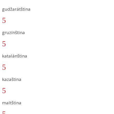
gudžarátština
5
gruzínština
5
katalánština
5
kazaština
5
maltština
5