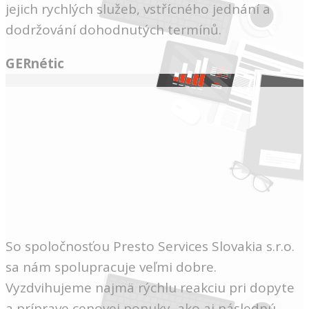
jejich rychlých služeb, vstřícného jednání a
dodržování dohodnutých termínů.
GERnétic
So spoločnosťou Presto Services Slovakia s.r.o.
sa nám spolupracuje veľmi dobre.
Vyzdvihujeme najmä rýchlu reakciu pri dopyte
a príprave cenovej ponuky, ako aj následnú