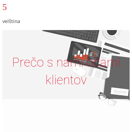
5
velština
Prečo s nami očami
klientov