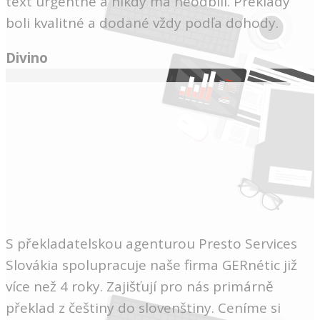
text urgentne a nikdy ma neodbili. Preklady
boli kvalitné a dodané vždy podľa dohody.
Divino
S překladatelskou agenturou Presto Services
Slovákia spolupracuje naše firma GERnétic již
více než 4 roky. Zajišťují pro nás primárně
překlad z češtiny do slovenštiny. Ceníme si