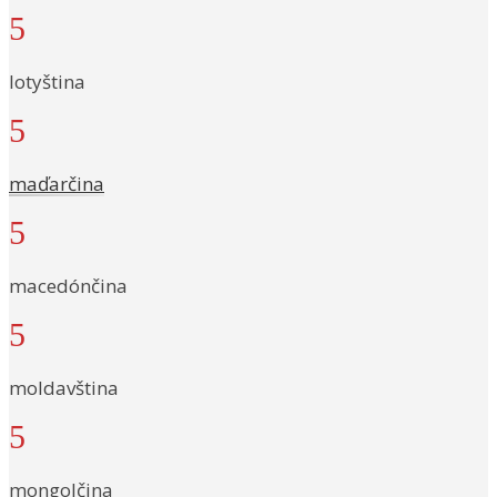
5
lotyština
5
maďarčina
5
macedónčina
5
moldavština
5
mongolčina