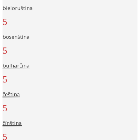
bieloruština
5
bosenština
5
bulharčina
5
čeština
5
čínština
5