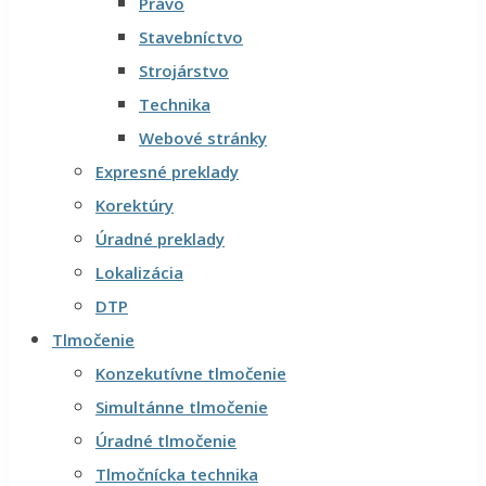
Právo
Stavebníctvo
Strojárstvo
Technika
Webové stránky
Expresné preklady
Korektúry
Úradné preklady
Lokalizácia
DTP
Tlmočenie
Konzekutívne tlmočenie
Simultánne tlmočenie
Úradné tlmočenie
Tlmočnícka technika