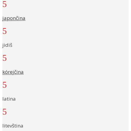
5
japončina
5
jidiš
5
kórejčina
5
latina
5
litevština