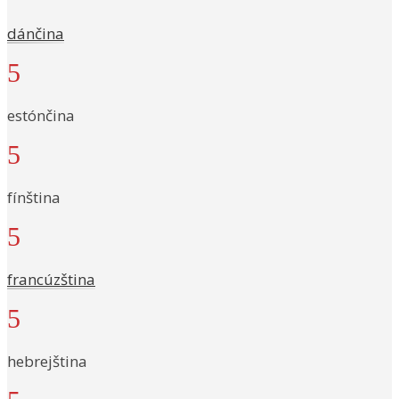
dánčina
5
estónčina
5
fínština
5
francúzština
5
hebrejština