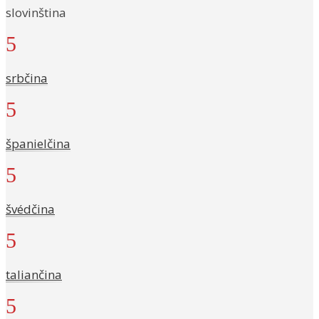
slovinština
5
srbčina
5
španielčina
5
švédčina
5
taliančina
5