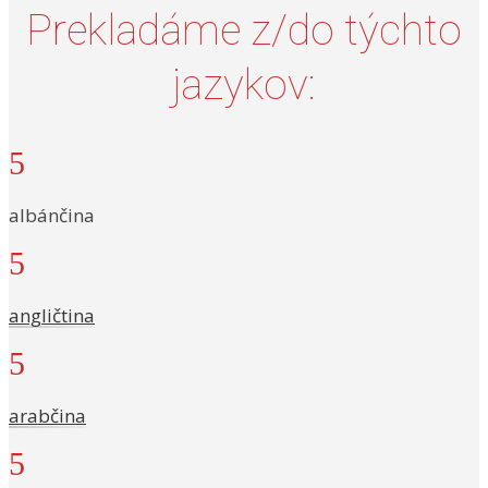
Prekladáme z/do týchto
jazykov:
5
albánčina
5
angličtina
5
arabčina
5