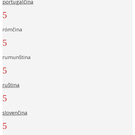
portugalčina
5
rómčina
5
rumunština
5
ruština
5
slovenčina
5