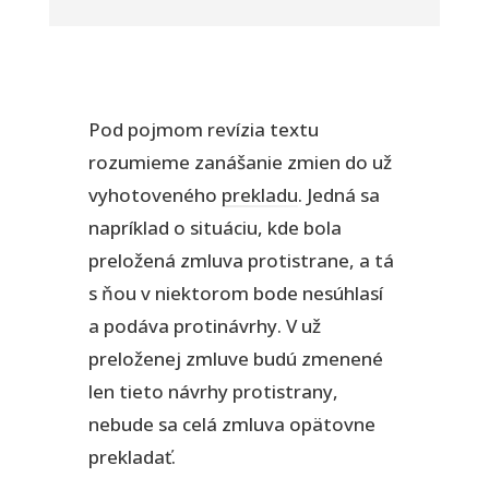
Pod pojmom revízia textu
rozumieme zanášanie zmien do už
vyhotoveného
prekladu
. Jedná sa
napríklad o situáciu, kde bola
preložená zmluva protistrane, a tá
s ňou v niektorom bode nesúhlasí
a podáva protinávrhy. V už
preloženej zmluve budú zmenené
len tieto návrhy protistrany,
nebude sa celá zmluva opätovne
prekladať.