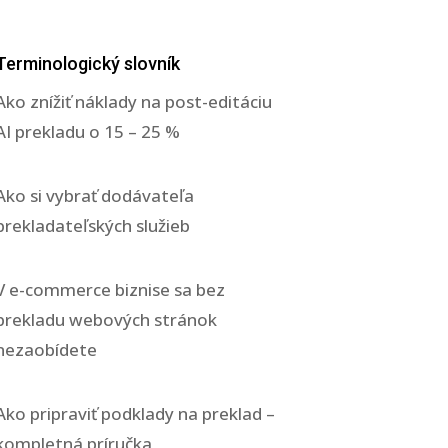
Terminologický slovník
Ako znížiť náklady na post-editáciu
AI prekladu o 15 – 25 %
Ako si vybrať dodávateľa
prekladateľských služieb
V e-commerce biznise sa bez
prekladu webových stránok
nezaobídete
Ako pripraviť podklady na preklad –
kompletná príručka