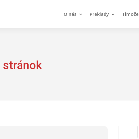
O nás
Preklady
Tlmoče
 stránok