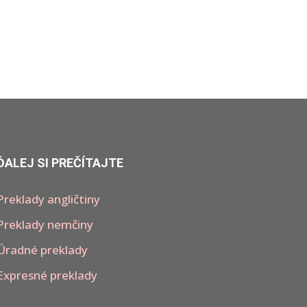
ĎALEJ SI PREČÍTAJTE
Preklady angličtiny
Preklady nemčiny
Úradné preklady
Expresné preklady