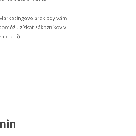
Marketingové preklady vám
pomôžu získať zákazníkov v
zahraničí
min