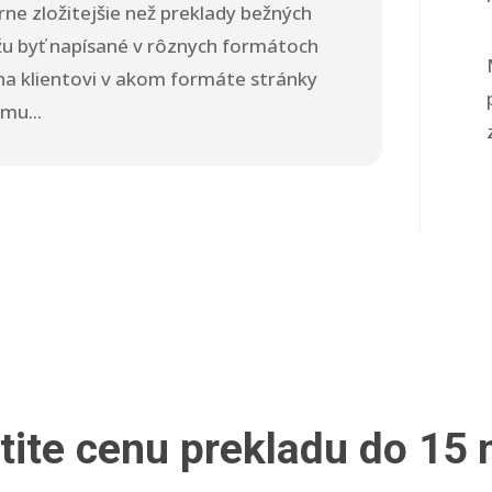
ne zložitejšie než preklady bežných
 byť napísané v rôznych formátoch
í na klientovi v akom formáte stránky
mu...
stite cenu prekladu do 15 